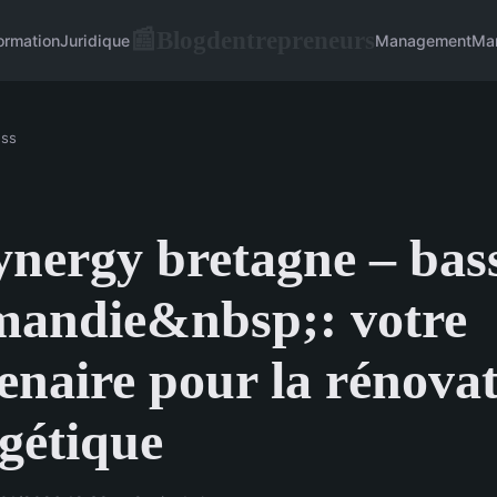
Blogdentrepreneurs
📰
ormation
Juridique
Management
Mar
ess
nergy bretagne – bas
mandie&nbsp;: votre
enaire pour la rénova
gétique