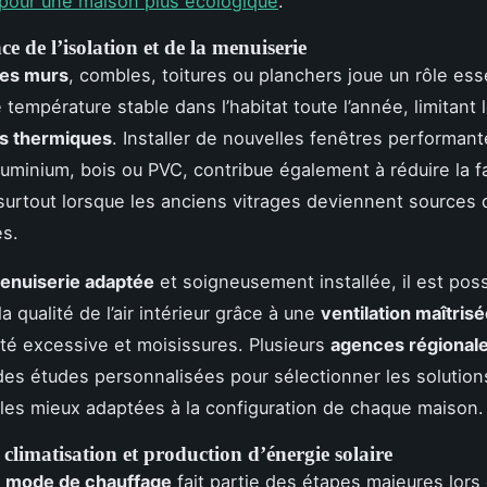
pour une maison plus écologique
.
e de l’isolation et de la menuiserie
des murs
, combles, toitures ou planchers joue un rôle esse
 température stable dans l’habitat toute l’année, limitant 
ns thermiques
. Installer de nouvelles fenêtres performante
luminium, bois ou PVC, contribue également à réduire la f
surtout lorsque les anciens vitrages deviennent sources 
es.
enuiserie adaptée
et soigneusement installée, il est poss
la qualité de l’air intérieur grâce à une
ventilation maîtris
ité excessive et moisissures. Plusieurs
agences régional
es études personnalisées pour sélectionner les solution
les mieux adaptées à la configuration de chaque maison.
climatisation et production d’énergie solaire
e
mode de chauffage
fait partie des étapes majeures lors