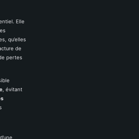
ntiel. Elle
les
s, qu’elles
acture de
de pertes
ible
ée
, évitant
es
s
 d’une