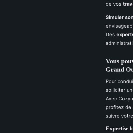
de vos
tra
Simuler son
envisageabl
Des
expert
administrat
Vous pouv
Grand Ou
Pour condu
solliciter 
Avec Cozyne
profitez de
suivre votre
Expertise 