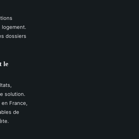
tions
e logement.
es dossiers
 le
ltats,
e solution.
 en France,
ables de
ète.