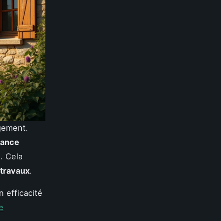
gement.
mance
. Cela
travaux
.
 efficacité
e