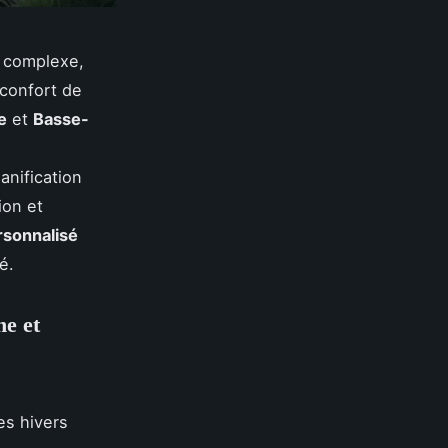
 complexe,
 confort de
e
et
Basse-
anification
ion et
sonnalisé
é.
ne et
es hivers