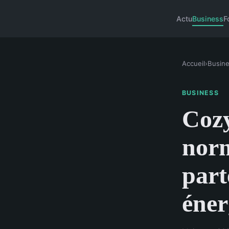
Actu
Business
F
Accueil
›
Busin
BUSINESS
Cozy
nor
part
éner