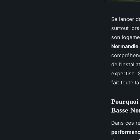
Se lancer 
surtout lor
son logemen
Normandie
compréhen
de l’install
expertise. S
fait toute 
Pourquoi 
Basse-No
Dans ces ré
performanc