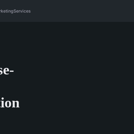
keting
Services
se-
tion