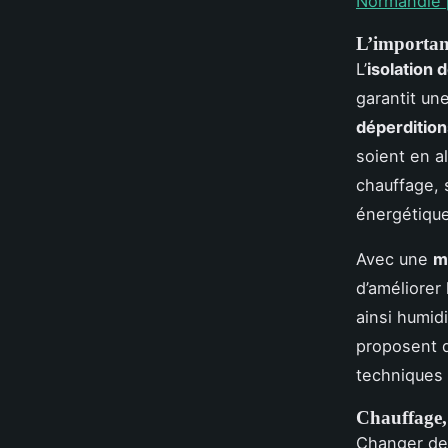
Normandie 
L’importanc
L’
isolation 
garantit une
déperditio
soient en a
chauffage, 
énergétiqu
Avec une
m
d’améliorer 
ainsi humid
proposent d
techniques 
Chauffage, 
Changer d