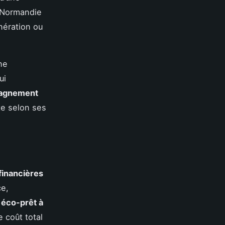
-Normandie
nération ou
ne
ui
agnement
te selon ses
financières
ce,
e
éco-prêt à
 coût total