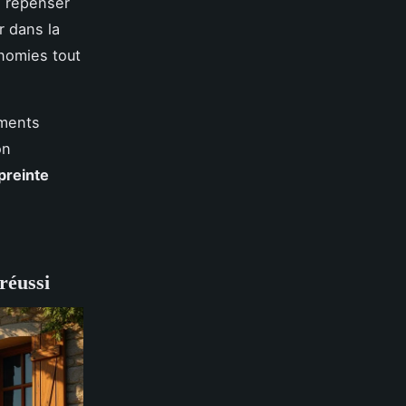
à repenser
ir dans la
nomies tout
ments
on
reinte
réussi