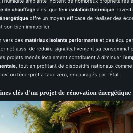
t l’humidité ambiante incitent de nombreux propriétaires 
e de chauffage
ainsi que leur
isolation thermique
. Invest
 énergétique
offre un moyen efficace de réaliser des éco
nt son bien immobilier.
on vers des
matériaux isolants performants
et des équipe
rmet aussi de réduire significativement sa consommati
Les projets menés localement contribuent à diminuer l’
emp
entale
, tout en profitant de dispositifs nationaux comme
v’ ou l’éco-prêt à taux zéro, encouragés par l’État.
nes clés d’un projet de rénovation énergétique 