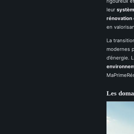
rigoureux e
leur
systèm
rénovation
en valorisa
La transiti
modernes pe
d’énergie. 
environnem
MaPrimeRéno
Les domai