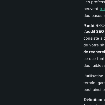
Les profess
peuvent
tr
des bases s
Audit SEO :
L’
audit SEO
consiste à 
de votre sit
de recherc
ce que font
des faibless
L’utilisation 
terrain, gar
peut ainsi 
Définition