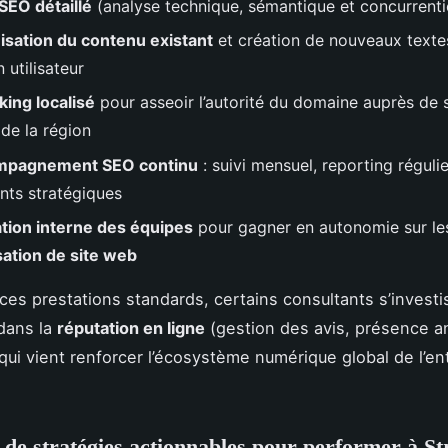
SEO détaillé
(analyse technique, sémantique et concurrentie
isation du contenu existant
et création de nouveaux texte
n utilisateur
king localisé
pour asseoir l’autorité du domaine auprès de s
 de la région
mpagnement SEO continu
: suivi mensuel, reporting régulie
nts stratégiques
tion interne des équipes
pour gagner en autonomie sur les
sation de site web
ces prestations standards, certains consultants s’investi
dans la
réputation en ligne
(gestion des avis, présence a
 qui vient renforcer l’écosystème numérique global de l’en
de stratégies actionnables pour performer à S