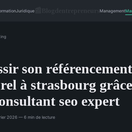
Blogdentrepreneurs
📰
ormation
Juridique
Management
Mar
ing
sir son référencemen
rel à strasbourg grâce
onsultant seo expert
ier 2026 — 6 min de lecture