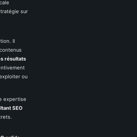
cale
tratégie sur
ion. Il
 contenus
s résultats
tentivement
exploiter ou
e expertise
ltant SEO
rets.