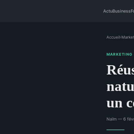
Actu
Business
F
Accueil
›
Market
MARKETING
Réus
natu
un c
Naïm — 6 févr