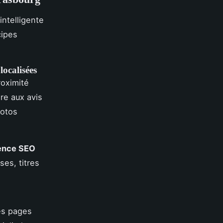
intelligente
cipes
localisées
roximité
re aux avis
hotos
ence SEO
ses, titres
les pages