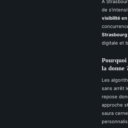
À Strasbour
de s’intensi
visibilité en
concurrence
Strasbourg
digitale et 
Pourquoi 
la donne 
Les algori
sans arrêt 
repose donc
approche st
saura cerne
personnalis