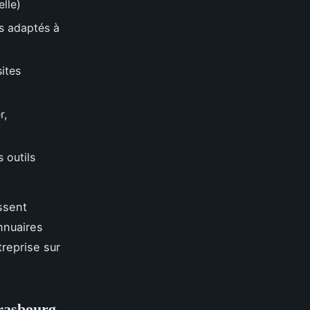
lle)
s adaptés à
ites
r,
 outils
ssent
nnuaires
treprise sur
trasbourg