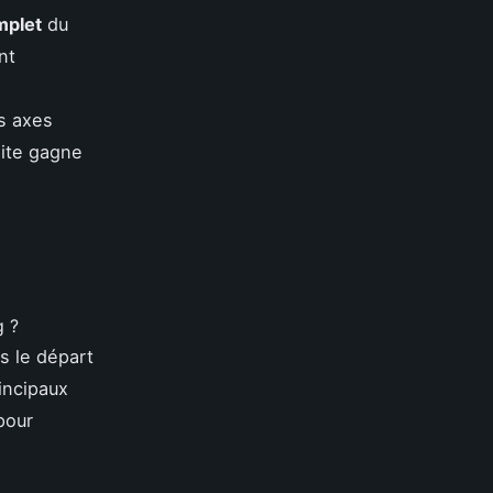
mplet
du
nt
s axes
site gagne
s le départ
rincipaux
pour