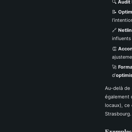
🔍
Audit 
📝
Optim
l’intentio
🔗
Netlin
influents
👏
Acco
ajusteme
🚀
Forma
d’
optimi
Au-delà de 
également 
locaux), ce
Strasbourg.
Exemples 