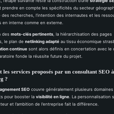
t, l’étape suivante reste la construction d’une
stratégie S
it prendre en compte les spécificités du secteur géograph
é des recherches, l’intention des internautes et les resso
s en interne comme en externe.
on des
mots-clés pertinents
, la hiérarchisation des pages
s, le plan de
netlinking adapté
au tissu économique stras
ation continue
sont alors définis en concertation avec le 
aratoire fonde la réussite future du projet.
t les services proposés par un consultant SEO à
g ?
agnement SEO
couvre généralement plusieurs domaines
s pour booster la
visibilité en ligne
. La personnalisation s
cteur et l’ambition de l’entreprise fait la différence.