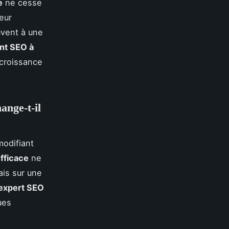
e
ne cesse
leur
uvent à une
nt SEO à
 croissance
ange-t-il
odifiant
fficace
ne
is sur une
expert SEO
ues