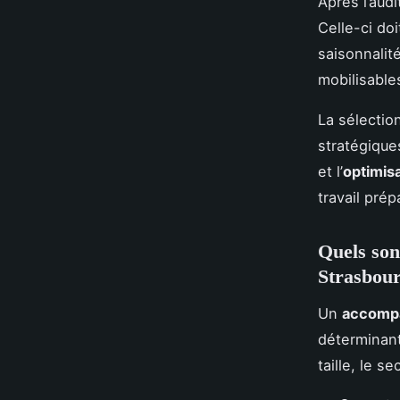
Après l’audi
Celle-ci do
saisonnalit
mobilisable
La sélecti
stratégique
et l’
optimis
travail prép
Quels son
Strasbour
Un
accomp
déterminant
taille, le se