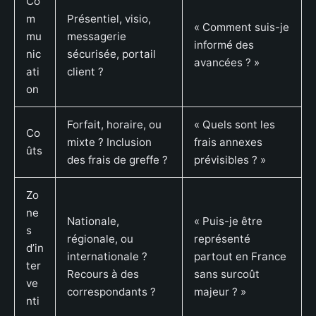
Co
m
Présentiel, visio,
« Comment suis-je
mu
messagerie
informé des
nic
sécurisée, portail
avancées ? »
ati
client ?
on
Forfait, horaire, ou
« Quels sont les
Co
mixte ? Inclusion
frais annexes
ûts
des frais de greffe ?
prévisibles ? »
Zo
ne
Nationale,
« Puis-je être
s
régionale, ou
représenté
d’in
internationale ?
partout en France
ter
Recours à des
sans surcoût
ve
correspondants ?
majeur ? »
nti