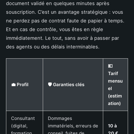
document validé en quelques minutes après
souscription. C’est un avantage stratégique : vous
ne perdez pas de contrat faute de papier à temps.
Et en cas de contrôle, vous êtes en règle
immédiatement. Le tout, sans avoir à passer par
des agents ou des délais interminables.
💶
Tarif
mensu
💼 Profil
🛡️ Garanties clés
el
(estim
ation)
Consultant
Dommages
(digital,
immatériels, erreurs de
10 à
formation,
conseil, fuites de
20 €